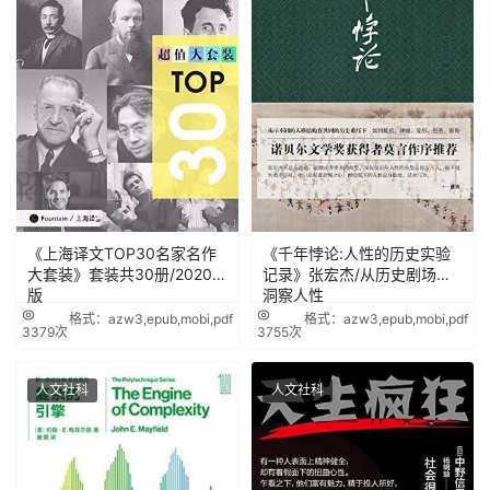
《上海译文TOP30名家名作
《千年悖论:人性的历史实验
大套装》套装共30册/2020年
记录》张宏杰/从历史剧场里
版
洞察人性
格式：azw3,epub,mobi,pdf
格式：azw3,epub,mobi,pdf
3379次
3755次
人文社科
人文社科