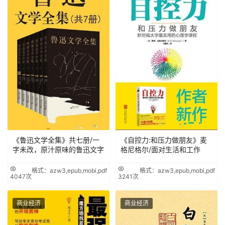
《鲁迅文学全集》共七册/一
《自控力:和压力做朋友》麦
字未改，原汁原味的鲁迅文字
格尼格尔/面对生活和工作
格式：azw3,epub,mobi,pdf
格式：azw3,epub,mobi,pdf
4047次
3241次
商业经济
商业经济