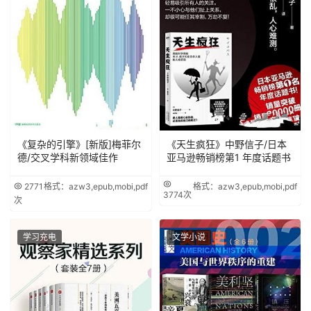
《复杂的引擎》[新版]梅菲尔
《天生疯狂》中野信子/日本
德/交叉学科新领域佳作
亚马逊畅销榜第1 年度话题书
2771
格式：azw3,epub,mobi,pdf
格式：azw3,epub,mobi,pdf
3774次
次
学习充电
文学小说