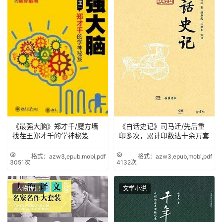
《最强大脑》郑才千/魔方墙
《白话史记》司马迁/先后重
找茬王郑才千的学神秘笈
印多次，累计印数达十余万套
格式：azw3,epub,mobi,pdf
格式：azw3,epub,mobi,pdf
3051次
4132次
人物传记
文学小说