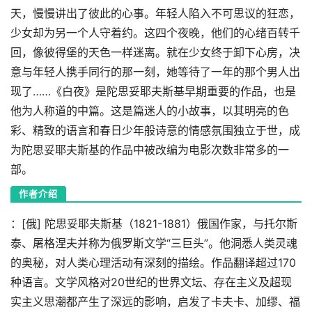
天，慢慢讲出了彼此的心事。年轻人陷入不可思议的狂恋，
少女却为另一个人守着约。这四个夜晚，他们的心绪百转千
回，像彼得堡的天色一样迷离。就在少女终于卸下心房，决
意与年轻人携手同行的那一刻，她等待了一年的那个男人出
现了……《白夜》是陀思妥耶夫斯基早期重要的作品，也是
他为人称道的中篇。这是篇迷人的小故事，以其明亮的色
彩、精致的语言和春日少年般诗意的情感氛围独立于世，成
为陀思妥耶夫斯基的作品中被改编为电影次数非常多的一
部。
作者介绍
：[俄] 陀思妥耶夫斯基（1821-1881）俄国作家，与托尔斯
泰、屠格涅夫并称为俄罗斯文学“三巨头”。他洞悉人类灵魂
的奥秘，对人类心理活动有深刻的描绘。作品翻译超过170
种语言。文学风格对20世纪的世界文坛、存在主义及超现
实主义思潮都产生了深远的影响，启发了卡夫卡、加缪、福