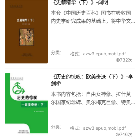
《史籍精华（下）》-闻明
本套《中国历史百科》图书在吸收国
内史学研究成果的基础上，将中华文
明悠久历史沉淀下来的丰富的图文资
料融为一体，直观的介绍历史发展进
程，全书以2000多幅珍贵图片，配以
分类：
329多万字的文字叙述，全方位介绍
格式：azw3,epub,mobi,pdf
732次
了...
《历史的惊叹：欧美奇迹（下）》-李
剑桥
本书内容包括：自由女神像、拉什莫
尔国家纪念碑、奥尔梅克巨像、特奥
蒂瓦坎古城、帕伦克古城、墨西哥
城、巴拿马运河、哈瓦那古城、南美
洲文明奇迹等。
分类：
格式：azw3,epub,mobi,pdf
746次