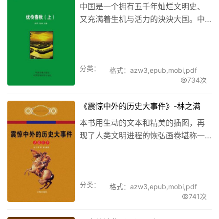
中国是一个拥有五千年灿烂文明史、
又充满着生机与活力的泱泱大国。中
华民族早就屹立于世界的东方，前赴
后继，绵延百代。
分类：
格式：azw3,epub,mobi,pdf
734次
《震惊中外的历史大事件》-林之满
本书用生动的文本和精美的插图，再
现了人类文明进程的恢弘画卷堪称一
部贯通整个人类社会的世界史简明百
科全书，串联起全部人类文化的瑰
宝，以其光辉不朽的价值与流传恒久
分类：
的魅力，成就一部好读又好看的世界
格式：azw3,epub,mobi,pdf
741次
历史通俗读...