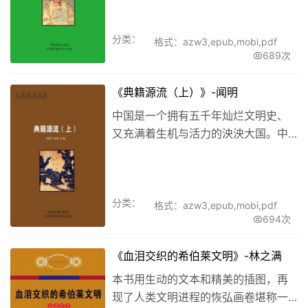
资料融为一体，直观的介绍历史发展
进程，全书以2000多幅珍贵图片，配
分类：
以298多万字的文字叙述，全方位介
格式：azw3,epub,mobi,pdf
689次
绍...
《典籍源流（上）》-闻明
中国是一个拥有五千年灿烂文明史、
又充满着生机与活力的泱泱大国。中
华民族早就屹立于世界的东方，前赴
后继，绵延百代。
分类：
格式：azw3,epub,mobi,pdf
694次
《血泪交织的希伯莱文明》-林之满
本书用生动的文本和精美的插图，再
现了人类文明进程的恢弘画卷堪称一