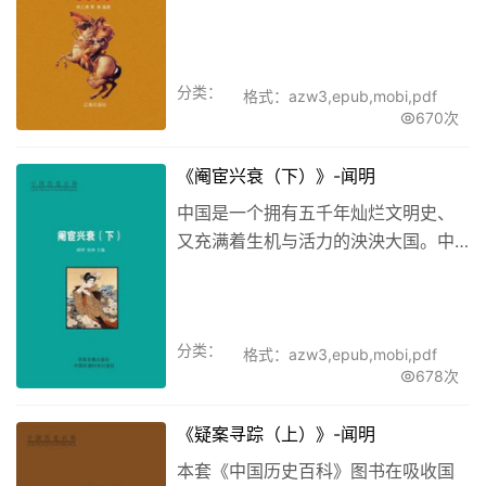
部贯通整个人类社会的世界史简明百
科全书，串联起全部人类文化的瑰
宝，以其光辉不朽的价值与流传恒久
分类：
的魅力，成就一部好读又好看的世界
格式：azw3,epub,mobi,pdf
670次
历史通俗读...
《阉宦兴衰（下）》-闻明
中国是一个拥有五千年灿烂文明史、
又充满着生机与活力的泱泱大国。中
华民族早就屹立于世界的东方，前赴
后继，绵延百代。
分类：
格式：azw3,epub,mobi,pdf
678次
《疑案寻踪（上）》-闻明
本套《中国历史百科》图书在吸收国