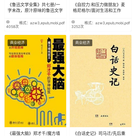
《鲁迅文学全集》共七册/一
《自控力:和压力做朋友》麦
字未改，原汁原味的鲁迅文字
格尼格尔/面对生活和工作
格式：azw3,epub,mobi,pdf
格式：azw3,epub,mobi,pdf
4058次
3252次
商业经济
商业经济
《最强大脑》郑才千/魔方墙
《白话史记》司马迁/先后重