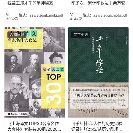
找茬王郑才千的学神秘笈
印多次，累计印数达十余万套
格式：azw3,epub,mobi,pdf
格式：azw3,epub,mobi,pdf
3062次
4144次
人物传记
文学小说
《上海译文TOP30名家名作
《千年悖论:人性的历史实验
大套装》套装共30册/2020年
记录》张宏杰/从历史剧场里