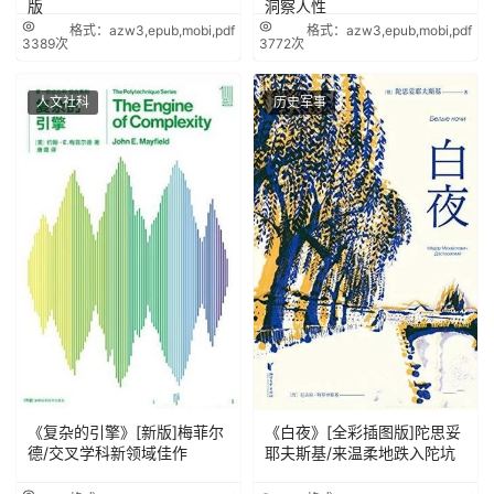
版
洞察人性
格式：azw3,epub,mobi,pdf
格式：azw3,epub,mobi,pdf
3389次
3772次
人文社科
历史军事
《复杂的引擎》[新版]梅菲尔
《白夜》[全彩插图版]陀思妥
德/交叉学科新领域佳作
耶夫斯基/来温柔地跌入陀坑