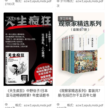
格式：azw3,epub,mobi,pdf
3110
格式：azw3,epub,mobi,pdf
2783次
次
人文社科
学习充电
《天生疯狂》中野信子/日本
《观察家精选系列》套装共7
亚马逊畅销榜第1 年度话题书
册/包括巴尔干五百年七册
格式：azw3,epub,mobi,pdf
格式：azw3,epub,mobi,pdf