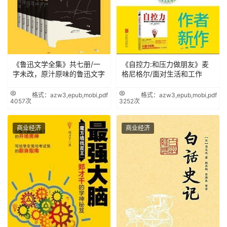
《鲁迅文学全集》共七册/一
《自控力:和压力做朋友》麦
字未改，原汁原味的鲁迅文字
格尼格尔/面对生活和工作
格式：azw3,epub,mobi,pdf
格式：azw3,epub,mobi,pdf
4057次
3252次
商业经济
商业经济