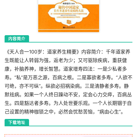
内容简介
《天人合一100岁：道家养生精要》内容简介：千年道家养
生既能让人转弱为强，返老为少；又可驱除疾病，重获健
康，补脑养神，增长智慧。道家增寿四法：一是少私者多
寿。“私”是万恶之源，百病之根。二是寡欲者多寿。“人欲不
可绝，亦不可纵”。纵欲必招祸染病。三是清静者多寿。静
默祛病。如果一个人终日躁动不安，定会心力交瘁，百病丛
生。四是豁达者多寿。为人处世要乐观。一个人长期锢于自
己设置的精神枷锁之中，必然会忧愁苦恼，“病由心生”。
下载地址