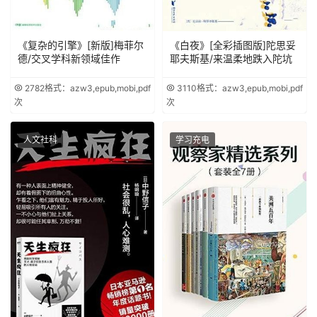
《复杂的引擎》[新版]梅菲尔
《白夜》[全彩插图版]陀思妥
德/交叉学科新领域佳作
耶夫斯基/来温柔地跌入陀坑
2782
格式：azw3,epub,mobi,pdf
3110
格式：azw3,epub,mobi,pdf
次
次
人文社科
学习充电