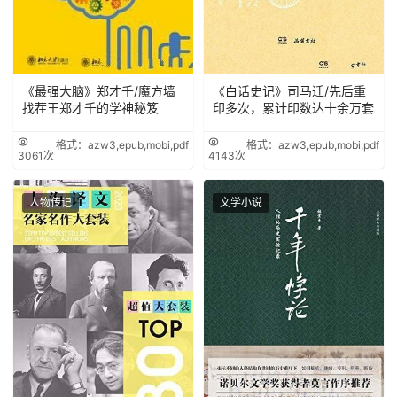
《最强大脑》郑才千/魔方墙
《白话史记》司马迁/先后重
找茬王郑才千的学神秘笈
印多次，累计印数达十余万套
格式：azw3,epub,mobi,pdf
格式：azw3,epub,mobi,pdf
3061次
4143次
人物传记
文学小说