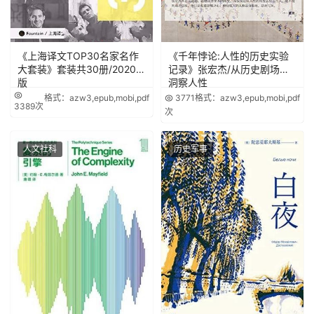
《上海译文TOP30名家名作
《千年悖论:人性的历史实验
大套装》套装共30册/2020年
记录》张宏杰/从历史剧场里
版
洞察人性
格式：azw3,epub,mobi,pdf
3771
格式：azw3,epub,mobi,pdf
3389次
次
人文社科
历史军事