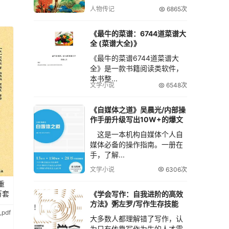
人物传记
6865次
《最牛的菜谱：6744道菜谱大
全 (菜谱大全)》
《最牛的菜谱6744道菜谱大
全》是一款书籍阅读类软件，
本书整...
文学小说
6548次
《自媒体之道》吴晨光/内部操
作手册升级写出10W+的爆文
这是一本机构自媒体个人自
媒体必备的操作指南。一册在
手，了解...
文学小说
6306次
重
万套
《学会写作：自我进阶的高效
方法》粥左罗/写作生存技能
pdf
大多数人都理解错了写作，认
为只有依靠写作为生的人才需