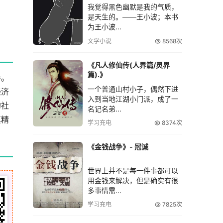
我觉得黑色幽默是我的气质，
是天生的。――王小波；本书
为王小波...
文学小说
8568次
《凡人修仙传(人界篇/灵界
篇).》
卷。
一个普通山村小子，偶然下进
经济
入到当地江湖小门派，成了一
的社
名记名弟...
真精
学习充电
8374次
《金钱战争》- 冠诚
世界上并不是每一件事都可以
用金钱来解决，但是确实有很
多事情需...
学习充电
7825次