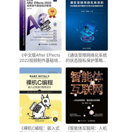
《中文版After Effects
《通信受限网络化系统
2022视频制作基础培
的状态隐私保护策略与
训教程》-任媛媛
分布式安全融合估
计》-许大星
《裸机C编程：嵌入式
《智能体互联网：人机