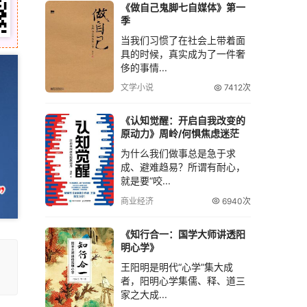
《做自己鬼脚七自媒体》第一
季
当我们习惯了在社会上带着面
具的时候，真实成为了一件奢
侈的事情...
文学小说
7412次
《认知觉醒：开启自我改变的
原动力》周岭/何惧焦虑迷茫
为什么我们做事总是急于求
成、避难趋易？所谓有耐心，
就是要“咬...
商业经济
6940次
《知行合一：国学大师讲透阳
明心学》
王阳明是明代“心学”集大成
者，阳明心学集儒、释、道三
家之大成...