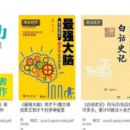
商业经济
商业经济
》麦
《最强大脑》郑才千/魔方墙
《白话史记》司马迁/先后
作
找茬王郑才千的学神秘笈
印多次，累计印数达十余
bi,pdf
格式：azw3,epub,mobi,pdf
格式：azw3,epub,mobi,
3063
4144
次
次