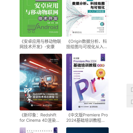
《安卓应用与移动物联
《Origin数据分析、科
网技术开发》-安康
技绘图与可视化从入门
到精通》-王远强
《新印象：Redshift
《中文版Premiere Pro
for Cinema 4D渲染技
2024基础培训教程
术核心教程》-章访
（全彩版）》-数字艺
术教育研究室