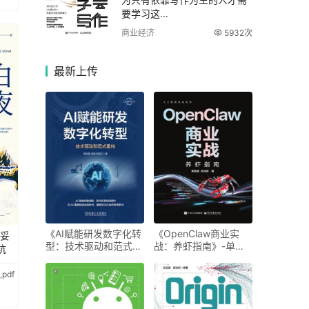
要学习这...
商业经济
5932次
最新
上传
《AI赋能研发数字化转
《OpenClaw商业实
思妥
型：技术驱动和范式重
战：养虾指南》-单致
坑
构》-施战备
豪
pdf