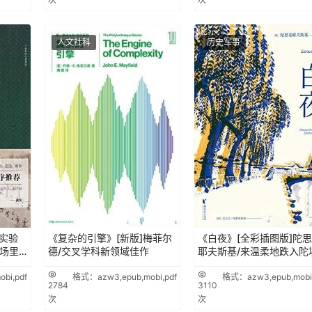
人文社科
历史军事
实验
《复杂的引擎》[新版]梅菲尔
《白夜》[全彩插图版]陀
剧场里
德/交叉学科新领域佳作
耶夫斯基/来温柔地跌入陀
bi,pdf
格式：azw3,epub,mobi,pdf
格式：azw3,epub,mobi,
2784
3110
次
次