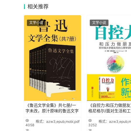
相关
推荐
文学小说
文学小说
《鲁迅文学全集》共七册/一
《自控力:和压力做朋友
字未改，原汁原味的鲁迅文字
格尼格尔/面对生活和工
格式：azw3,epub,mobi,pdf
格式：azw3,epub,mo
4058
3252
次
次