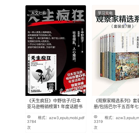
人文社科
学习充电
《天生疯狂》中野信子/日本
《观察家精选系列》套
亚马逊畅销榜第1 年度话题书
册/包括巴尔干五百年七
格式：azw3,epub,mobi,pdf
格式：azw3,epub,mo
3784
3319
次
次