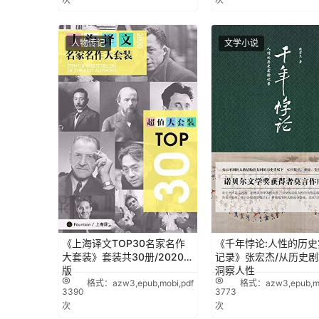
人物传记
文学小说
《上海译文TOP30名家名作
《千年悖论:人性的历史
大套装》套装共30册/2020年
记录》张宏杰/从历史
版
洞察人性
格式：azw3,epub,mobi,pdf
格式：azw3,epub,mo
3390
3773
次
次