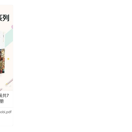
装共7
册
bi,pdf