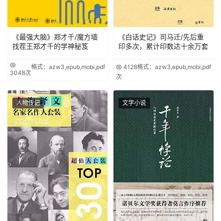
《最强大脑》郑才千/魔方墙
《白话史记》司马迁/先后重
找茬王郑才千的学神秘笈
印多次，累计印数达十余万套
格式：azw3,epub,mobi,pdf
4128
格式：azw3,epub,mobi,pdf
3048次
次
人物传记
文学小说