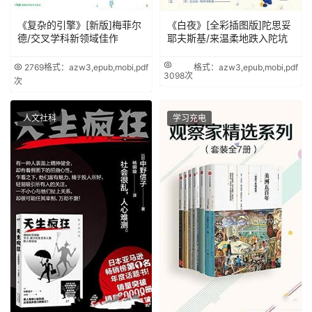
《复杂的引擎》[新版]梅菲尔
《白夜》[全彩插图版]陀思妥
德/交叉学科新领域佳作
耶夫斯基/来温柔地跌入陀坑
2769
格式：azw3,epub,mobi,pdf
格式：azw3,epub,mobi,pdf
3098次
次
人文社科
学习充电