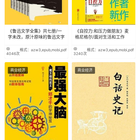
《鲁迅文学全集》共七册/一
《自控力:和压力做朋友》麦
字未改，原汁原味的鲁迅文字
格尼格尔/面对生活和工作
格式：azw3,epub,mobi,pdf
格式：azw3,epub,mobi,pdf
4046次
3240次
商业经济
商业经济