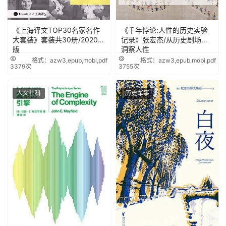
《上海译文TOP30名家名作
《千年悖论:人性的历史实验
大套装》套装共30册/2020年
记录》张宏杰/从历史剧场里
版
洞察人性
格式：azw3,epub,mobi,pdf
格式：azw3,epub,mobi,pdf
3379次
3755次
人文社科
历史军事