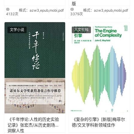
版
格式：azw3,epub,mobi,pdf
格式：azw3,epub,mobi,pdf
4132次
3379次
文学小说
人文社科
《千年悖论:人性的历史实验
《复杂的引擎》[新版]梅菲尔
记录》张宏杰/从历史剧场里
德/交叉学科新领域佳作
洞察人性