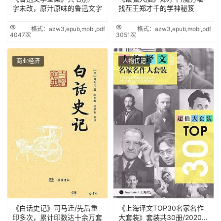
字未改，原汁原味的鲁迅文字
找茬王郑才千的学神秘笈
格式：azw3,epub,mobi,pdf
格式：azw3,epub,mobi,pdf
4047次
3051次
商业经济
人物传记
《白话史记》司马迁/先后重
《上海译文TOP30名家名作
印多次，累计印数达十余万套
大套装》套装共30册/2020年