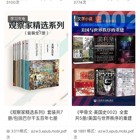
3100次
3774次
学习充电
文学小说
《观察家精选系列》套装共7
《甲骨文·美国史002》全套
册/包括巴尔干五百年七册
共5册/美国与世界秩序的重建
3311
格式：azw3,epub,mobi,pdf
1881
格式：azw3,epub,mobi,pdf
次
次