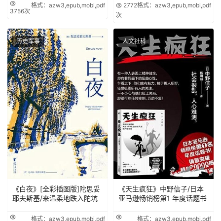
格式：azw3,epub,mobi,pdf
2772
格式：azw3,epub,mobi,pdf
3756次
次
历史军事
人文社科
《白夜》[全彩插图版]陀思妥
《天生疯狂》中野信子/日本
耶夫斯基/来温柔地跌入陀坑
亚马逊畅销榜第1 年度话题书
格式：azw3,epub,mobi,pdf
格式：azw3,epub,mobi,pdf