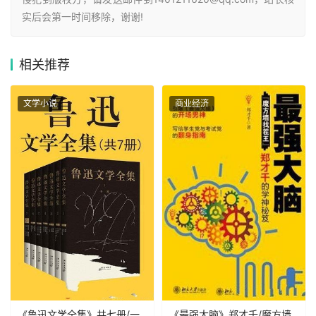
实后会第一时间移除，谢谢!
相关
推荐
文学小说
商业经济
《鲁迅文学全集》共七册/一
《最强大脑》郑才千/魔方墙