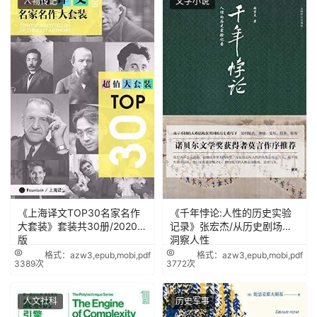
人物传记
文学小说
《上海译文TOP30名家名作
《千年悖论:人性的历史实验
大套装》套装共30册/2020年
记录》张宏杰/从历史剧场里
版
洞察人性
格式：azw3,epub,mobi,pdf
格式：azw3,epub,mobi,pdf
3389次
3772次
人文社科
历史军事