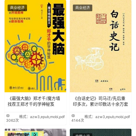
商业经济
商业经济
《最强大脑》郑才千/魔方墙
《白话史记》司马迁/先后重
找茬王郑才千的学神秘笈
印多次，累计印数达十余万套
格式：azw3,epub,mobi,pdf
格式：azw3,epub,mobi,pdf
3062次
4144次