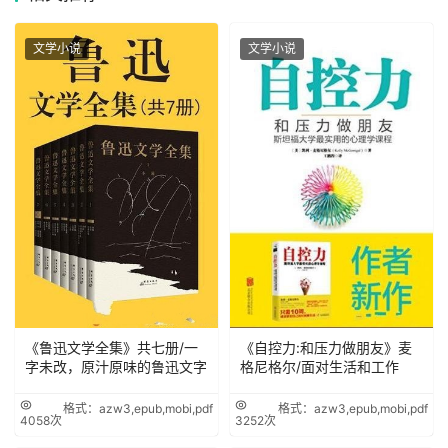
文学小说
文学小说
《鲁迅文学全集》共七册/一
《自控力:和压力做朋友》麦
字未改，原汁原味的鲁迅文字
格尼格尔/面对生活和工作
格式：azw3,epub,mobi,pdf
格式：azw3,epub,mobi,pdf
4058次
3252次