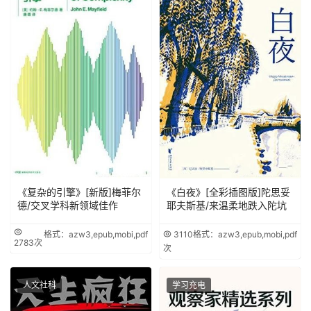
《复杂的引擎》[新版]梅菲尔
《白夜》[全彩插图版]陀思妥
德/交叉学科新领域佳作
耶夫斯基/来温柔地跌入陀坑
格式：azw3,epub,mobi,pdf
3110
格式：azw3,epub,mobi,pdf
2783次
次
人文社科
学习充电