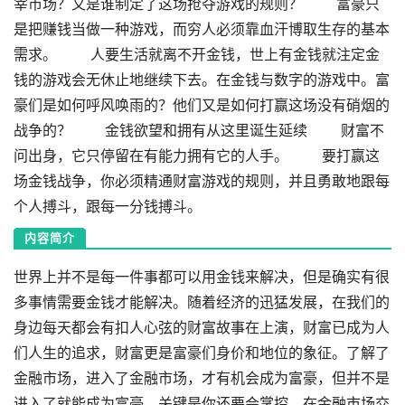
宰市场？又是谁制定了这场抢夺游戏的规则？ 富豪只
是把赚钱当做一种游戏，而穷人必须靠血汗博取生存的基本
需求。 人要生活就离不开金钱，世上有金钱就注定金
钱的游戏会无休止地继续下去。在金钱与数字的游戏中。富
豪们是如何呼风唤雨的？他们又是如何打赢这场没有硝烟的
战争的？ 金钱欲望和拥有从这里诞生延续 财富不
问出身，它只停留在有能力拥有它的人手。 要打赢这
场金钱战争，你必须精通财富游戏的规则，并且勇敢地跟每
个人搏斗，跟每一分钱搏斗。
内容简介
世界上并不是每一件事都可以用金钱来解决，但是确实有很
多事情需要金钱才能解决。随着经济的迅猛发展，在我们的
身边每天都会有扣人心弦的财富故事在上演，财富已成为人
们人生的追求，财富更是富豪们身价和地位的象征。了解了
金融市场，进入了金融市场，才有机会成为富豪，但并不是
进入了就能成为富豪，关键是你还要会掌控。在金融市场交