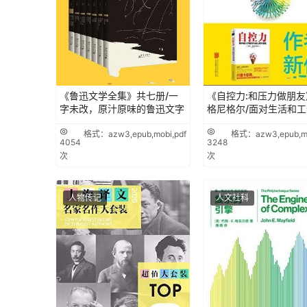
《鲁迅文学全集》共七册/一
《自控力:和压力做朋友
字未改，原汁原味的鲁迅文字
格尼格尔/面对生活和工
格式：azw3,epub,mobi,pdf
格式：azw3,epub,mo
4054
3248
次
次
人物传记
人文社科