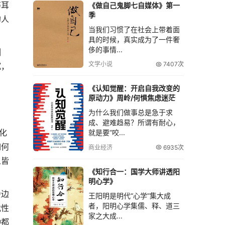
等耳
《做自己鬼脚七自媒体》第一
季
的人
当我们习惯了在社会上带着面
具的时候，真实成为了一件奢
侈的事情...
刻
文学小说
7407次
沉，
《认知觉醒：开启自我改变的
原动力》周岭/何惧焦虑迷茫
为什么我们做事总是急于求
成、避难趋易？所谓有耐心，
化
就是要“咬...
如何
商业经济
6935次
人皆
《知行合一：国学大师讲透阳
明心学》
会边
王阳明是明代“心学”集大成
者，阳明心学集儒、释、道三
我性
家之大成...
种都