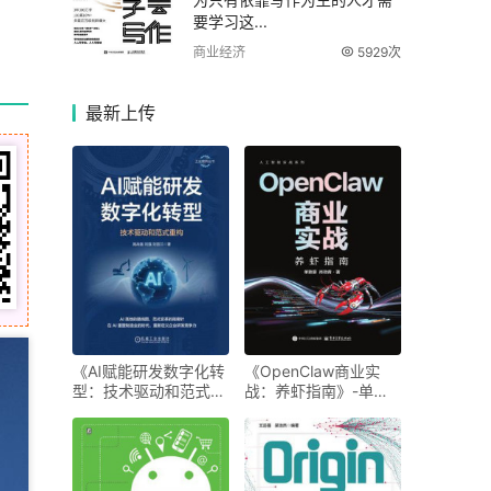
要学习这...
商业经济
5929次
最新
上传
《AI赋能研发数字化转
《OpenClaw商业实
型：技术驱动和范式重
战：养虾指南》-单致
构》-施战备
豪