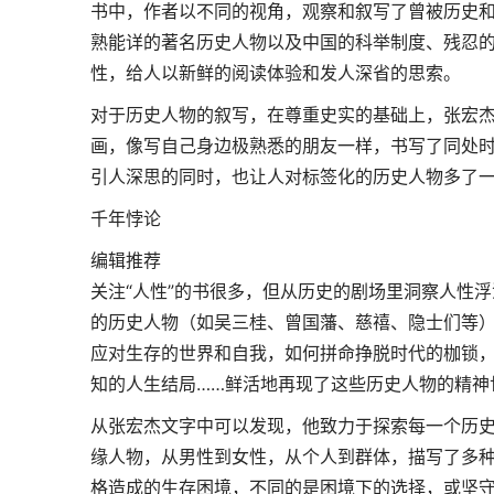
书中，作者以不同的视角，观察和叙写了曾被历史
熟能详的著名历史人物以及中国的科举制度、残忍
性，给人以新鲜的阅读体验和发人深省的思索。
对于历史人物的叙写，在尊重史实的基础上，张宏
画，像写自己身边极熟悉的朋友一样，书写了同处
引人深思的同时，也让人对标签化的历史人物多了
千年悖论
编辑推荐
关注“人性”的书很多，但从历史的剧场里洞察人性
的历史人物（如吴三桂、曾国藩、慈禧、隐士们等
应对生存的世界和自我，如何拼命挣脱时代的枷锁
知的人生结局……鲜活地再现了这些历史人物的精神
从张宏杰文字中可以发现，他致力于探索每一个历
缘人物，从男性到女性，从个人到群体，描写了多
格造成的生存困境，不同的是困境下的选择，或坚