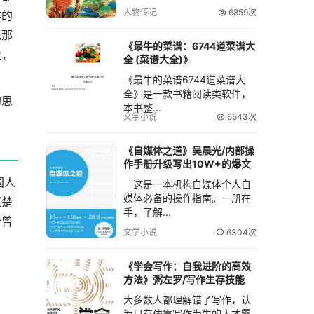
人物传记
6859次
存的
现那
《最牛的菜谱：6744道菜谱大
盈，
全 (菜谱大全)》
《最牛的菜谱6744道菜谱大
全》是一款书籍阅读类软件，
的思
本书整...
文学小说
6543次
《自媒体之道》吴晨光/内部操
作手册升级写出10W+的爆文
国人
这是一本机构自媒体个人自
媒体必备的操作指南。一册在
《楚
手，了解...
给曾
文学小说
6304次
《学会写作：自我进阶的高效
方法》粥左罗/写作生存技能
大多数人都理解错了写作，认
为只有依靠写作为生的人才需