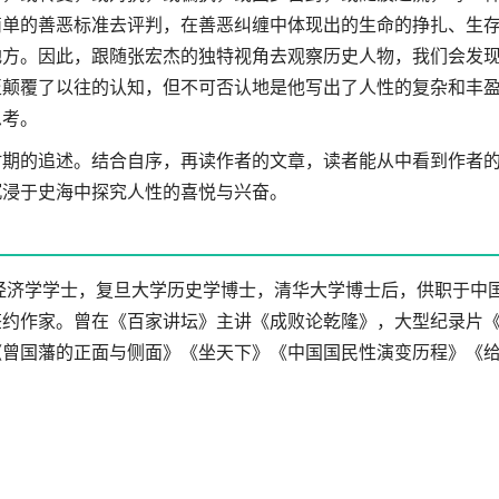
简单的善恶标准去评判，在善恶纠缠中体现出的生命的挣扎、生
地方。因此，跟随张宏杰的独特视角去观察历史人物，我们会发
至颠覆了以往的认知，但不可否认地是他写出了人性的复杂和丰
思考。
时期的追述。结合自序，再读作者的文章，读者能从中看到作者
沉浸于史海中探究人性的喜悦与兴奋。
学经济学学士，复旦大学历史学博士，清华大学博士后，供职于中
签约作家。曾在《百家讲坛》主讲《成败论乾隆》，大型纪录片
《曾国藩的正面与侧面》《坐天下》《中国国民性演变历程》《