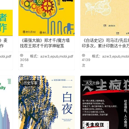
》麦
《最强大脑》郑才千/魔方墙
《白话史记》司马迁/先后
作
找茬王郑才千的学神秘笈
印多次，累计印数达十余
bi,pdf
格式：azw3,epub,mobi,pdf
格式：azw3,epub,mobi,
3058
4139
次
次
历史军事
人文社科