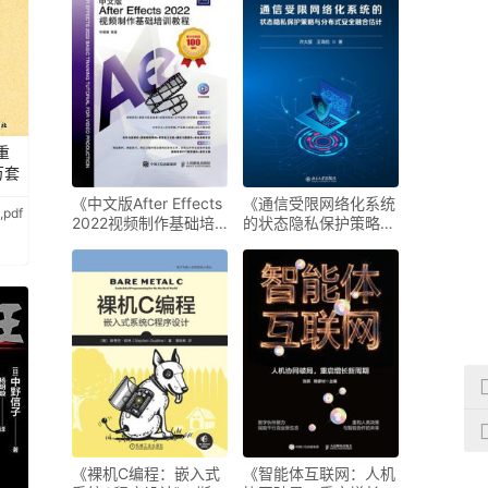
重
万套
《中文版After Effects
《通信受限网络化系统
pdf
2022视频制作基础培
的状态隐私保护策略与
训教程》-任媛媛
分布式安全融合估
计》-许大星
《裸机C编程：嵌入式
《智能体互联网：人机