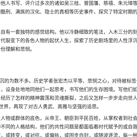
和他人书写、评介过多次的诸如吴三桂、曾国藩、慈禧、朱元璋
的酷刑、满族的汉化、隐士的真相等历史事件，探究了特定时期
杰自有一套独特的感觉结构。他以冷静细致的笔法，入木三分的
时代裂变下的各色人物的起伏人生，探索了历史剧场里的人性浮
一份理解和悲悯。
浮沉的为数不多。历史学者张宏杰以平等、悲悯之心，对待被标签
），设身处地地同他们一起思考，书写他们的生存困境。写他们
，经历了怎样的精神震荡和灵魂撕裂，之后又怎样一步步走向世
世界，再现了对古人勇武、高雅与坚强的追思。
史人物或群体的底色，从帝王、朝臣到平民百姓，从掌权者到社
种不同的人格结构，他们的共性问题是都面临着时代赋予的或自
守，或转变，或对抗，或偏执，或固步自封，或随波逐流，每一