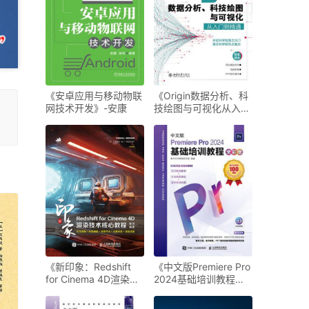
《安卓应用与移动物联
《Origin数据分析、科
网技术开发》-安康
技绘图与可视化从入门
到精通》-王远强
《新印象：Redshift
《中文版Premiere Pro
for Cinema 4D渲染技
2024基础培训教程
术核心教程》-章访
（全彩版）》-数字艺
术教育研究室