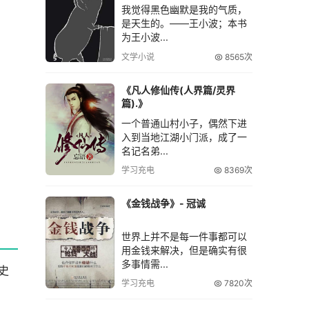
我觉得黑色幽默是我的气质，
是天生的。――王小波；本书
为王小波...
文学小说
8565次
《凡人修仙传(人界篇/灵界
篇).》
一个普通山村小子，偶然下进
入到当地江湖小门派，成了一
名记名弟...
学习充电
8369次
《金钱战争》- 冠诚
世界上并不是每一件事都可以
用金钱来解决，但是确实有很
多事情需...
史
学习充电
7820次