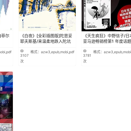
梅菲尔
《白夜》[全彩插图版]陀思妥
《天生疯狂》中野信子/日
耶夫斯基/来温柔地跌入陀坑
亚马逊畅销榜第1 年度话
bi,pdf
格式：azw3,epub,mobi,pdf
格式：azw3,epub,mobi,
3107
3781
次
次