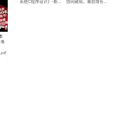
系统C程序设计》-斯蒂
协同破局，重启增长新
芬·欧林
周期》-张跃
本
题书
pdf