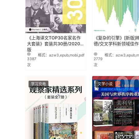
《上海译文TOP30名家名作
《复杂的引擎》[新版]
大套装》套装共30册/2020年
德/交叉学科新领域佳作
版
格式：azw3,epub,mobi,pdf
格式：azw3,epub,mo
3387
2779
次
次
学习充电
文学小说