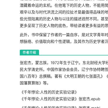
潜藏着命运的玄机。在他笔下的历史人物，不能用
艰辛以及与时代洪流之间的拉扯才是最值得品味的
些光怪陆离的历史人物与以往的描述迥然不同，甚
更多呈现了历史人物的底色，带给读者更多有益的
此外，书中保留了作者的一篇自序，是对文学青年
想脉络、价值取向和个性逻辑，及其作为历史学者
作者介绍
张宏杰，蒙古族，1972年生于辽宁。东北财经大
民大学清史所。中国作家协会会员，辽宁作协特聘
国八百年》总撰稿。著有《大明王朝的七张面孔》
国藩算算账》等。
《千年悖论:人性的历史实验记录》
《千年悖论:人性的历史实验记录》张宏杰.epub