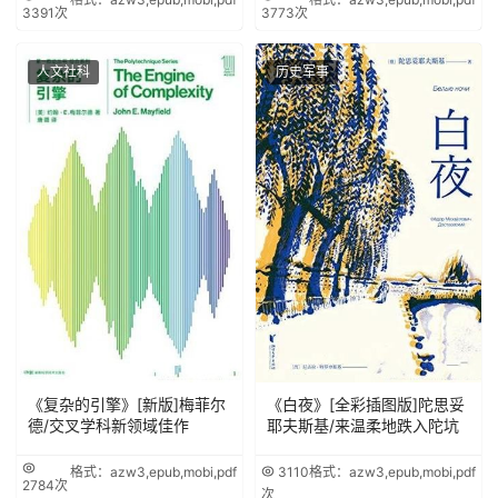
3391次
3773次
人文社科
历史军事
《复杂的引擎》[新版]梅菲尔
《白夜》[全彩插图版]陀思妥
德/交叉学科新领域佳作
耶夫斯基/来温柔地跌入陀坑
格式：azw3,epub,mobi,pdf
3110
格式：azw3,epub,mobi,pdf
2784次
次