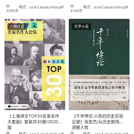
格式：azw3,epub,mobi,pdf
格式：azw3,epub,mobi,pdf
3065次
4146次
人物传记
文学小说
《上海译文TOP30名家名作
《千年悖论:人性的历史实验
大套装》套装共30册/2020年
记录》张宏杰/从历史剧场里
版
洞察人性
格式：azw3,epub,mobi,pdf
格式：azw3,epub,mobi,pdf