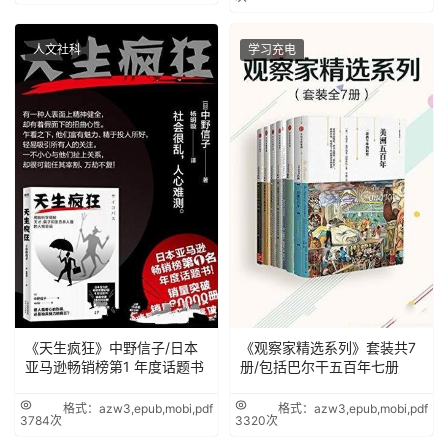
人文社科
学习充电
《天生疯狂》中野信子/日本
《观察家精选系列》套装共7
亚马逊畅销榜第1 年度话题书
册/包括巴尔干五百年七册
格式：azw3,epub,mobi,pdf
格式：azw3,epub,mobi,pdf
3784次
3320次