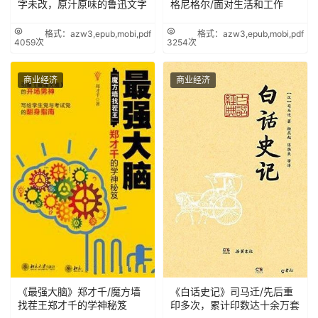
字未改，原汁原味的鲁迅文字
格尼格尔/面对生活和工作
格式：azw3,epub,mobi,pdf
格式：azw3,epub,mobi,pdf
4059次
3254次
商业经济
商业经济
《最强大脑》郑才千/魔方墙
《白话史记》司马迁/先后重
找茬王郑才千的学神秘笈
印多次，累计印数达十余万套