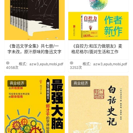
《鲁迅文学全集》共七册/一
《自控力:和压力做朋友》麦
字未改，原汁原味的鲁迅文字
格尼格尔/面对生活和工作
格式：azw3,epub,mobi,pdf
格式：azw3,epub,mobi,pdf
4058次
3252次
商业经济
商业经济