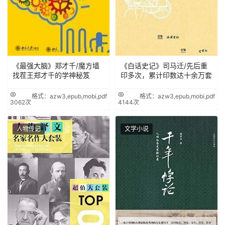
《最强大脑》郑才千/魔方墙
《白话史记》司马迁/先后重
找茬王郑才千的学神秘笈
印多次，累计印数达十余万套
格式：azw3,epub,mobi,pdf
格式：azw3,epub,mobi,pdf
3062次
4144次
人物传记
文学小说