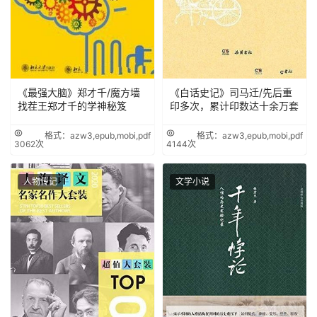
《最强大脑》郑才千/魔方墙
《白话史记》司马迁/先后重
找茬王郑才千的学神秘笈
印多次，累计印数达十余万套
格式：azw3,epub,mobi,pdf
格式：azw3,epub,mobi,pdf
3062次
4144次
人物传记
文学小说