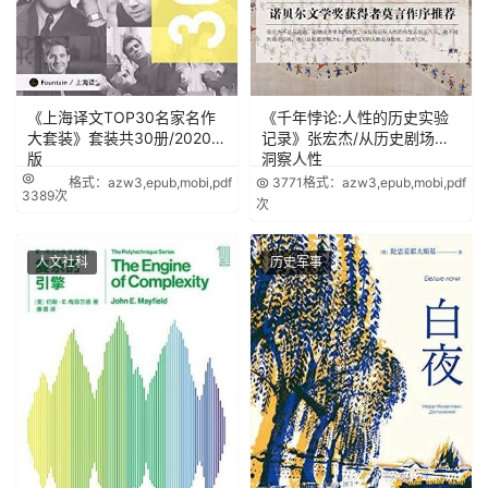
《上海译文TOP30名家名作
《千年悖论:人性的历史实验
大套装》套装共30册/2020年
记录》张宏杰/从历史剧场里
版
洞察人性
格式：azw3,epub,mobi,pdf
3771
格式：azw3,epub,mobi,pdf
3389次
次
人文社科
历史军事