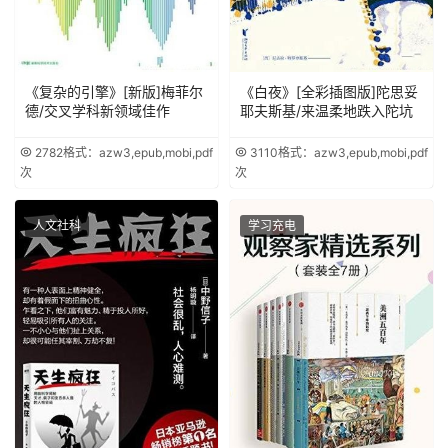
《复杂的引擎》[新版]梅菲尔
《白夜》[全彩插图版]陀思妥
德/交叉学科新领域佳作
耶夫斯基/来温柔地跌入陀坑
2782
格式：azw3,epub,mobi,pdf
3110
格式：azw3,epub,mobi,pdf
次
次
人文社科
学习充电