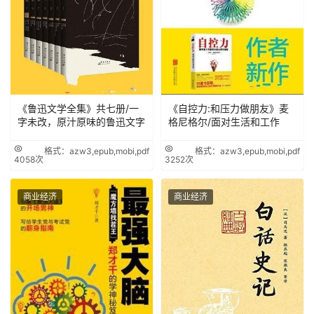
《鲁迅文学全集》共七册/一
《自控力:和压力做朋友》麦
字未改，原汁原味的鲁迅文字
格尼格尔/面对生活和工作
格式：azw3,epub,mobi,pdf
格式：azw3,epub,mobi,pdf
4058次
3252次
商业经济
商业经济